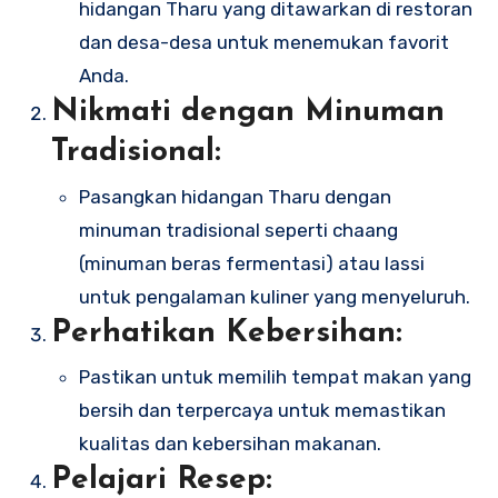
hidangan Tharu yang ditawarkan di restoran
dan desa-desa untuk menemukan favorit
Anda.
Nikmati dengan Minuman
Tradisional:
Pasangkan hidangan Tharu dengan
minuman tradisional seperti chaang
(minuman beras fermentasi) atau lassi
untuk pengalaman kuliner yang menyeluruh.
Perhatikan Kebersihan:
Pastikan untuk memilih tempat makan yang
bersih dan terpercaya untuk memastikan
kualitas dan kebersihan makanan.
Pelajari Resep: