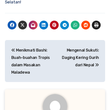
Selatan!
Navigasi
Menikmati Bashi:
Mengenal Sukuti:
pos
Buah-buahan Tropis
Daging Kering Gurih
dalam Masakan
dari Nepal
Maladewa