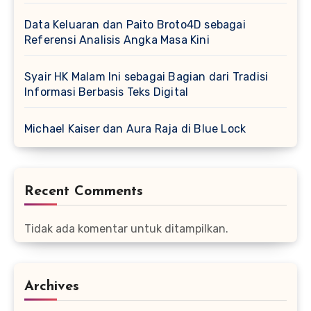
Data Keluaran dan Paito Broto4D sebagai
Referensi Analisis Angka Masa Kini
Syair HK Malam Ini sebagai Bagian dari Tradisi
Informasi Berbasis Teks Digital
Michael Kaiser dan Aura Raja di Blue Lock
Recent Comments
Tidak ada komentar untuk ditampilkan.
Archives