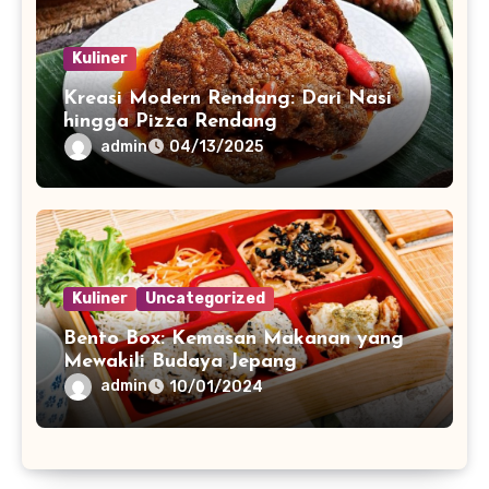
Kuliner
Kreasi Modern Rendang: Dari Nasi
hingga Pizza Rendang
admin
04/13/2025
Kuliner
Uncategorized
Bento Box: Kemasan Makanan yang
Mewakili Budaya Jepang
admin
10/01/2024