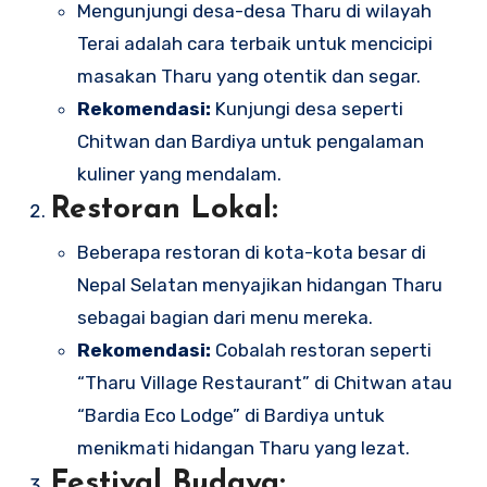
Mengunjungi desa-desa Tharu di wilayah
Terai adalah cara terbaik untuk mencicipi
masakan Tharu yang otentik dan segar.
Rekomendasi:
Kunjungi desa seperti
Chitwan dan Bardiya untuk pengalaman
kuliner yang mendalam.
Restoran Lokal:
Beberapa restoran di kota-kota besar di
Nepal Selatan menyajikan hidangan Tharu
sebagai bagian dari menu mereka.
Rekomendasi:
Cobalah restoran seperti
“Tharu Village Restaurant” di Chitwan atau
“Bardia Eco Lodge” di Bardiya untuk
menikmati hidangan Tharu yang lezat.
Festival Budaya: