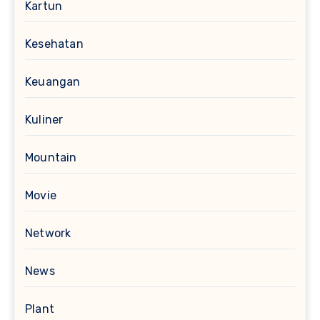
Kartun
Kesehatan
Keuangan
Kuliner
Mountain
Movie
Network
News
Plant