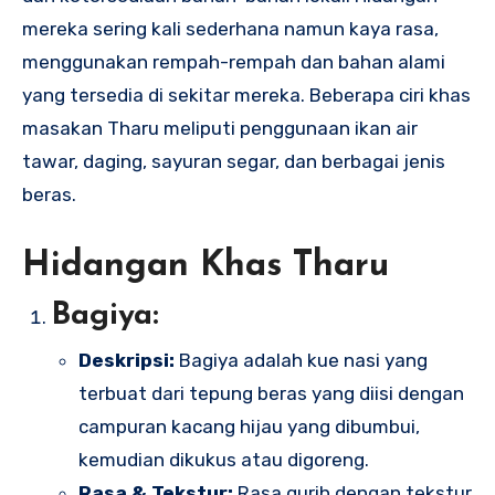
mereka sering kali sederhana namun kaya rasa,
menggunakan rempah-rempah dan bahan alami
yang tersedia di sekitar mereka. Beberapa ciri khas
masakan Tharu meliputi penggunaan ikan air
tawar, daging, sayuran segar, dan berbagai jenis
beras.
Hidangan Khas Tharu
Bagiya:
Deskripsi:
Bagiya adalah kue nasi yang
terbuat dari tepung beras yang diisi dengan
campuran kacang hijau yang dibumbui,
kemudian dikukus atau digoreng.
Rasa & Tekstur:
Rasa gurih dengan tekstur