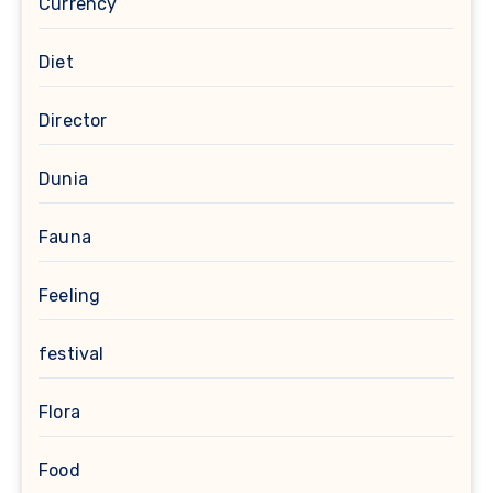
Currency
Diet
Director
Dunia
Fauna
Feeling
festival
Flora
Food