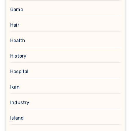
Game
Hair
Health
History
Hospital
Ikan
Industry
Island