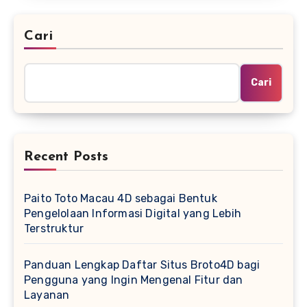
Cari
Cari
Recent Posts
Paito Toto Macau 4D sebagai Bentuk
Pengelolaan Informasi Digital yang Lebih
Terstruktur
Panduan Lengkap Daftar Situs Broto4D bagi
Pengguna yang Ingin Mengenal Fitur dan
Layanan