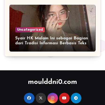
Uncategorized
Syair HK Malam Ini sebagai Bagian
dari Tradisi Informasi Berbasis Teks
Digital
moulddni0.com