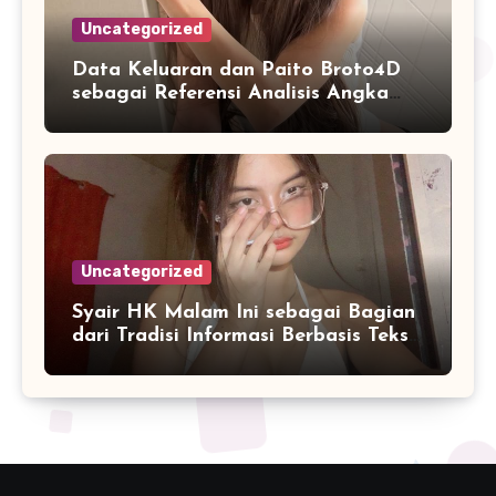
Uncategorized
Data Keluaran dan Paito Broto4D
sebagai Referensi Analisis Angka
Masa Kini
Uncategorized
Syair HK Malam Ini sebagai Bagian
dari Tradisi Informasi Berbasis Teks
Digital