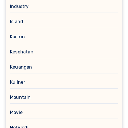
Industry
Island
Kartun
Kesehatan
Keuangan
Kuliner
Mountain
Movie
Network