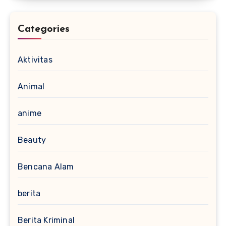
Categories
Aktivitas
Animal
anime
Beauty
Bencana Alam
berita
Berita Kriminal