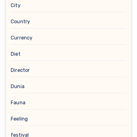
City
Country
Currency
Diet
Director
Dunia
Fauna
Feeling
festival