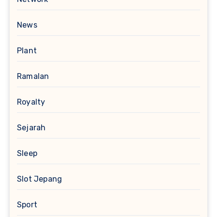
News
Plant
Ramalan
Royalty
Sejarah
Sleep
Slot Jepang
Sport