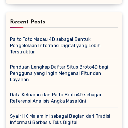
Recent Posts
Paito Toto Macau 4D sebagai Bentuk
Pengelolaan Informasi Digital yang Lebih
Terstruktur
Panduan Lengkap Daftar Situs Broto4D bagi
Pengguna yang Ingin Mengenal Fitur dan
Layanan
Data Keluaran dan Paito Broto4D sebagai
Referensi Analisis Angka Masa Kini
Syair HK Malam Ini sebagai Bagian dari Tradisi
Informasi Berbasis Teks Digital