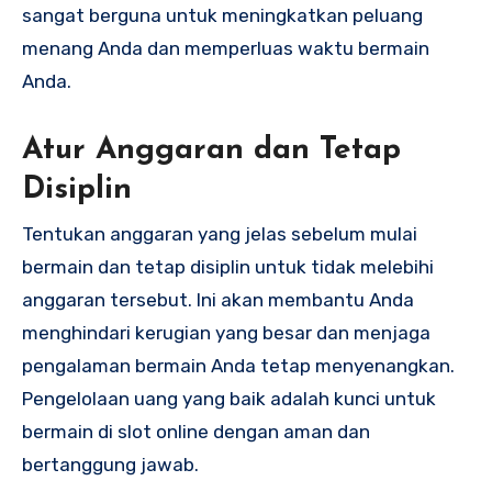
sangat berguna untuk meningkatkan peluang
menang Anda dan memperluas waktu bermain
Anda.
Atur Anggaran dan Tetap
Disiplin
Tentukan anggaran yang jelas sebelum mulai
bermain dan tetap disiplin untuk tidak melebihi
anggaran tersebut. Ini akan membantu Anda
menghindari kerugian yang besar dan menjaga
pengalaman bermain Anda tetap menyenangkan.
Pengelolaan uang yang baik adalah kunci untuk
bermain di slot online dengan aman dan
bertanggung jawab.