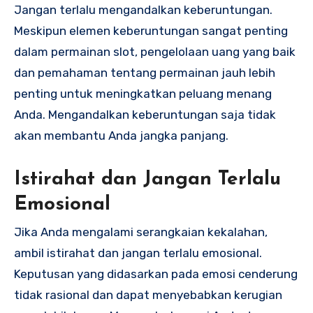
Jangan terlalu mengandalkan keberuntungan.
Meskipun elemen keberuntungan sangat penting
dalam permainan slot, pengelolaan uang yang baik
dan pemahaman tentang permainan jauh lebih
penting untuk meningkatkan peluang menang
Anda. Mengandalkan keberuntungan saja tidak
akan membantu Anda jangka panjang.
Istirahat dan Jangan Terlalu
Emosional
Jika Anda mengalami serangkaian kekalahan,
ambil istirahat dan jangan terlalu emosional.
Keputusan yang didasarkan pada emosi cenderung
tidak rasional dan dapat menyebabkan kerugian