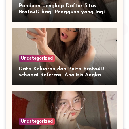
Panduan Lengkap Daftar Situs
Broto4D bagi Pengguna yang Ingin
Mengenal Fitur dan Layanan
Uncategorized
Data Keluaran dan Paito Broto4D
sebagai Referensi Analisis Angka
Masa Kini
Uncategorized