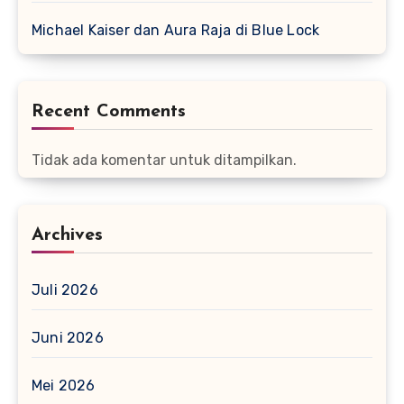
Michael Kaiser dan Aura Raja di Blue Lock
Recent Comments
Tidak ada komentar untuk ditampilkan.
Archives
Juli 2026
Juni 2026
Mei 2026