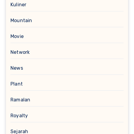
Kuliner
Mountain
Movie
Network
News
Plant
Ramalan
Royalty
Sejarah