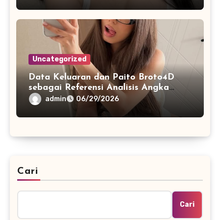
Uncategorized
Data Keluaran dan Paito Broto4D
sebagai Referensi Analisis Angka
Masa Kini
admin
06/29/2026
Cari
Cari