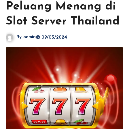
Peluang Menang di
Slot Server Thailand
By
admin
09/03/2024