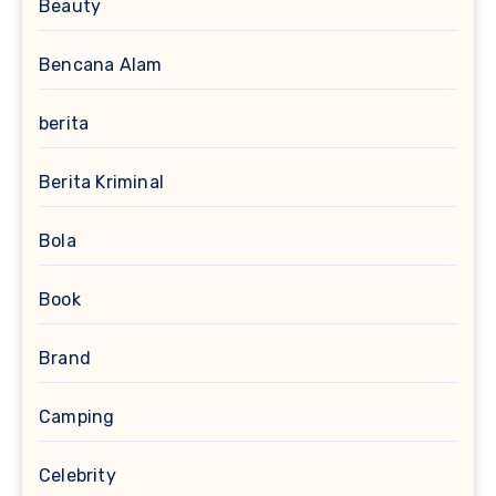
Beauty
Bencana Alam
berita
Berita Kriminal
Bola
Book
Brand
Camping
Celebrity