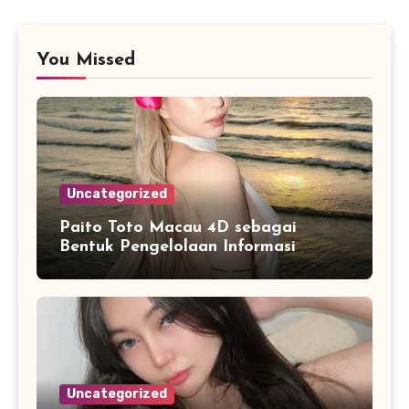
You Missed
Uncategorized
Paito Toto Macau 4D sebagai
Bentuk Pengelolaan Informasi
Digital yang Lebih Terstruktur
Uncategorized