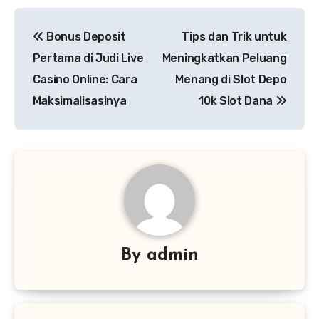
Navigasi
Bonus Deposit
Tips dan Trik untuk
pos
Pertama di Judi Live
Meningkatkan Peluang
Casino Online: Cara
Menang di Slot Depo
Maksimalisasinya
10k Slot Dana
By
admin