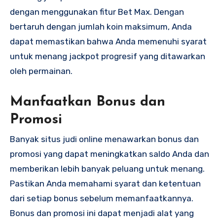
dengan menggunakan fitur Bet Max. Dengan
bertaruh dengan jumlah koin maksimum, Anda
dapat memastikan bahwa Anda memenuhi syarat
untuk menang jackpot progresif yang ditawarkan
oleh permainan.
Manfaatkan Bonus dan
Promosi
Banyak situs judi online menawarkan bonus dan
promosi yang dapat meningkatkan saldo Anda dan
memberikan lebih banyak peluang untuk menang.
Pastikan Anda memahami syarat dan ketentuan
dari setiap bonus sebelum memanfaatkannya.
Bonus dan promosi ini dapat menjadi alat yang