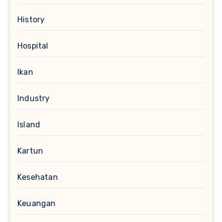
History
Hospital
Ikan
Industry
Island
Kartun
Kesehatan
Keuangan