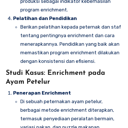
produksi sebagai indikator keberhasilan
program enrichment.
Pelatihan dan Pendidikan
Berikan pelatihan kepada peternak dan staf
tentang pentingnya enrichment dan cara
menerapkannya. Pendidikan yang baik akan
memastikan program enrichment dilakukan
dengan konsistensi dan efisiensi.
Studi Kasus: Enrichment pada
Ayam Petelur
Penerapan Enrichment
Di sebuah peternakan ayam petelur,
berbagai metode enrichment diterapkan,
termasuk penyediaan peralatan bermain,
variasi pakan, dan puzzle makanan.