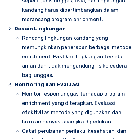
seperti jenis unggas, usia, dan lingkungan
kandang harus dipertimbangkan dalam
merancang program enrichment.
Desain Lingkungan
Rancang lingkungan kandang yang
memungkinkan penerapan berbagai metode
enrichment. Pastikan lingkungan tersebut
aman dan tidak mengandung risiko cedera
bagi unggas.
Monitoring dan Evaluasi
Monitor respon unggas terhadap program
enrichment yang diterapkan. Evaluasi
efektivitas metode yang digunakan dan
lakukan penyesuaian jika diperlukan.
Catat perubahan perilaku, kesehatan, dan