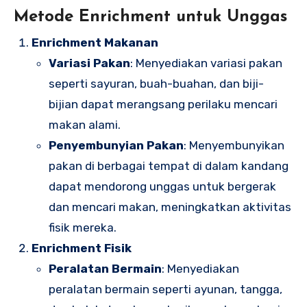
Metode Enrichment untuk Unggas
Enrichment Makanan
Variasi Pakan
: Menyediakan variasi pakan
seperti sayuran, buah-buahan, dan biji-
bijian dapat merangsang perilaku mencari
makan alami.
Penyembunyian Pakan
: Menyembunyikan
pakan di berbagai tempat di dalam kandang
dapat mendorong unggas untuk bergerak
dan mencari makan, meningkatkan aktivitas
fisik mereka.
Enrichment Fisik
Peralatan Bermain
: Menyediakan
peralatan bermain seperti ayunan, tangga,