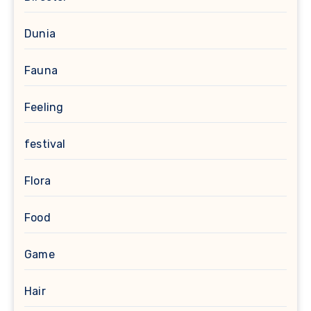
Dunia
Fauna
Feeling
festival
Flora
Food
Game
Hair