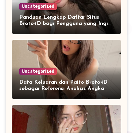
Uncategorized
Panduan Lengkap Daftar Situs
Broto4D bagi Pengguna yang Ingin
Mengenal Fitur dan Layanan
Uncategorized
Data Keluaran dan Paito Broto4D
sebagai Referensi Analisis Angka
Masa Kini