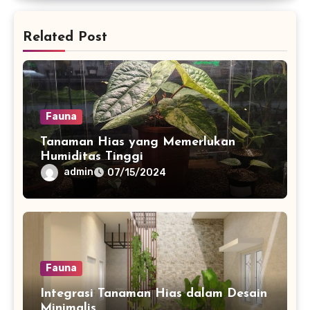
Related Post
Fauna
Tanaman Hias yang Memerlukan
Humiditas Tinggi
admin
07/15/2024
Fauna
Integrasi Tanaman Hias dalam Desain
Minimalis