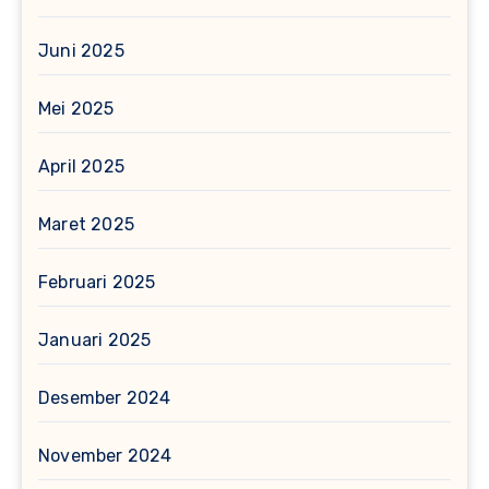
Juni 2025
Mei 2025
April 2025
Maret 2025
Februari 2025
Januari 2025
Desember 2024
November 2024