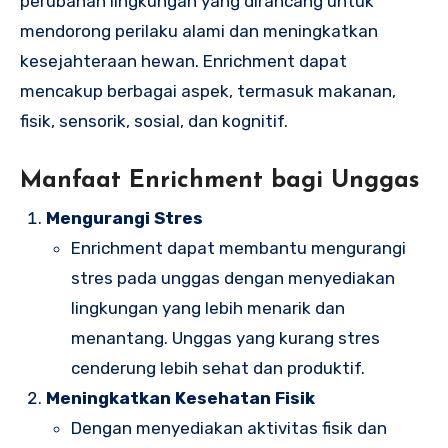
perubahan lingkungan yang dirancang untuk
mendorong perilaku alami dan meningkatkan
kesejahteraan hewan. Enrichment dapat
mencakup berbagai aspek, termasuk makanan,
fisik, sensorik, sosial, dan kognitif.
Manfaat Enrichment bagi Unggas
Mengurangi Stres
Enrichment dapat membantu mengurangi
stres pada unggas dengan menyediakan
lingkungan yang lebih menarik dan
menantang. Unggas yang kurang stres
cenderung lebih sehat dan produktif.
Meningkatkan Kesehatan Fisik
Dengan menyediakan aktivitas fisik dan