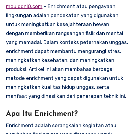
moulddni0.com
– Enrichment atau pengayaan
lingkungan adalah pendekatan yang digunakan
untuk meningkatkan kesejahteraan hewan
dengan memberikan rangsangan fisik dan mental
yang memadai. Dalam konteks peternakan unggas,
enrichment dapat membantu mengurangi stres,
meningkatkan kesehatan, dan meningkatkan
produksi. Artikel ini akan membahas berbagai
metode enrichment yang dapat digunakan untuk
meningkatkan kualitas hidup unggas, serta
manfaat yang dihasilkan dari penerapan teknik ini.
Apa Itu Enrichment?
Enrichment adalah serangkaian kegiatan atau