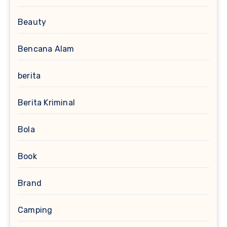
Beauty
Bencana Alam
berita
Berita Kriminal
Bola
Book
Brand
Camping