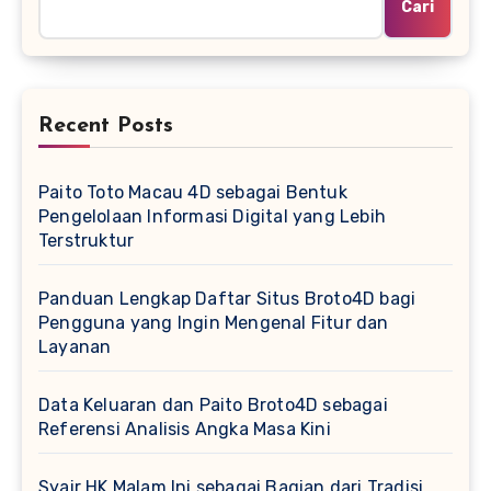
Cari
Recent Posts
Paito Toto Macau 4D sebagai Bentuk
Pengelolaan Informasi Digital yang Lebih
Terstruktur
Panduan Lengkap Daftar Situs Broto4D bagi
Pengguna yang Ingin Mengenal Fitur dan
Layanan
Data Keluaran dan Paito Broto4D sebagai
Referensi Analisis Angka Masa Kini
Syair HK Malam Ini sebagai Bagian dari Tradisi