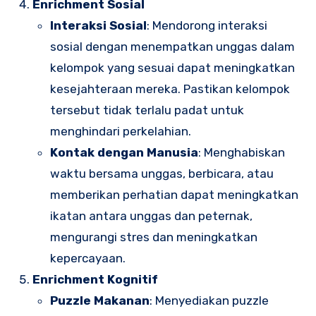
Enrichment Sosial
Interaksi Sosial
: Mendorong interaksi
sosial dengan menempatkan unggas dalam
kelompok yang sesuai dapat meningkatkan
kesejahteraan mereka. Pastikan kelompok
tersebut tidak terlalu padat untuk
menghindari perkelahian.
Kontak dengan Manusia
: Menghabiskan
waktu bersama unggas, berbicara, atau
memberikan perhatian dapat meningkatkan
ikatan antara unggas dan peternak,
mengurangi stres dan meningkatkan
kepercayaan.
Enrichment Kognitif
Puzzle Makanan
: Menyediakan puzzle