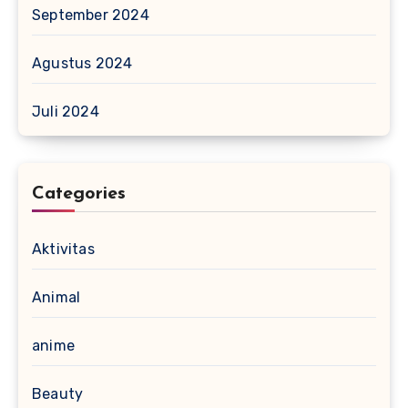
September 2024
Agustus 2024
Juli 2024
Categories
Aktivitas
Animal
anime
Beauty