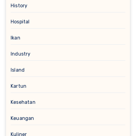
History
Hospital
Ikan
Industry
Island
Kartun
Kesehatan
Keuangan
Kuliner