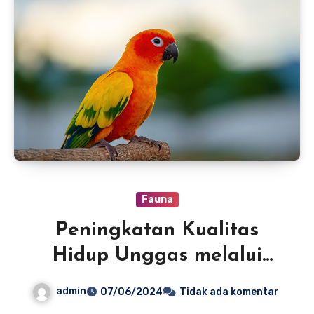
Fauna
Peningkatan Kualitas
Hidup Unggas melalui
Enrichment
admin
07/06/2024
Tidak ada komentar