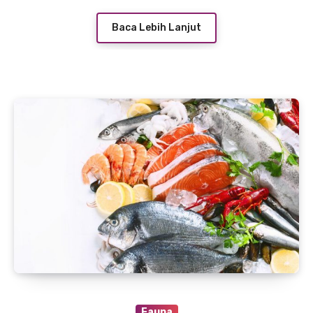
Baca Lebih Lanjut
Fauna