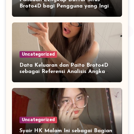
Broto4D bagi Pengguna yang Ingin
Mengenal Fitur dan Layanan
Uncategorized
Data Keluaran dan Paito Broto4D
sebagai Referensi Analisis Angka
Masa Kini
Uncategorized
Syair HK Malam Ini sebagai Bagian