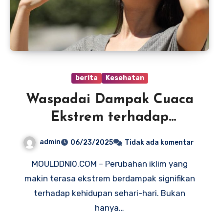
berita
Kesehatan
Waspadai Dampak Cuaca
Ekstrem terhadap
Kesehatan: Langkah
admin
06/23/2025
Tidak ada komentar
Pencegahan yang Perlu
MOULDDNI0.COM – Perubahan iklim yang
Anda Lakukan
makin terasa ekstrem berdampak signifikan
terhadap kehidupan sehari-hari. Bukan
hanya…