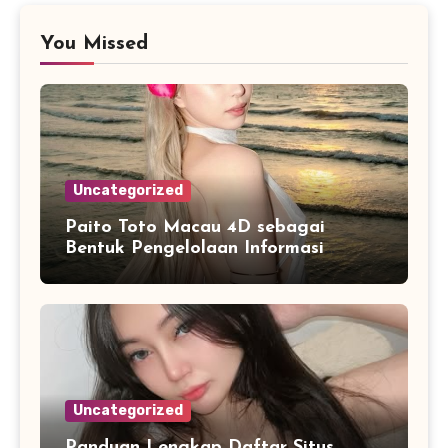
You Missed
Uncategorized
Paito Toto Macau 4D sebagai
Bentuk Pengelolaan Informasi
Digital yang Lebih Terstruktur
Uncategorized
Panduan Lengkap Daftar Situs