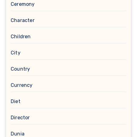
Ceremony
Character
Children
City
Country
Currency
Diet
Director
Dunia