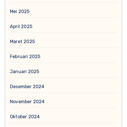
Mei 2025
April 2025
Maret 2025
Februari 2025
Januari 2025
Desember 2024
November 2024
Oktober 2024