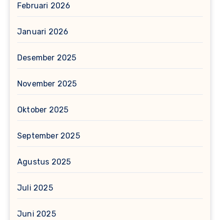
Februari 2026
Januari 2026
Desember 2025
November 2025
Oktober 2025
September 2025
Agustus 2025
Juli 2025
Juni 2025