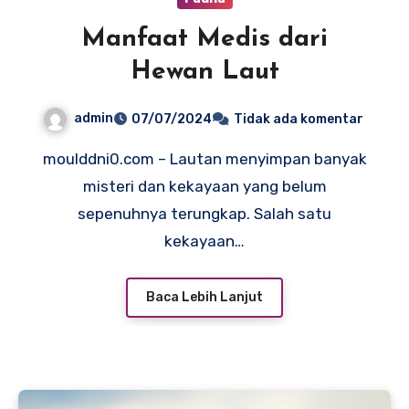
Manfaat Medis dari
Hewan Laut
admin
07/07/2024
Tidak ada komentar
moulddni0.com – Lautan menyimpan banyak
misteri dan kekayaan yang belum
sepenuhnya terungkap. Salah satu
kekayaan…
Baca Lebih Lanjut