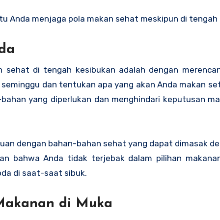
ntu Anda menjaga pola makan sehat meskipun di tengah 
da
an sehat di tengah kesibukan adalah dengan merenc
seminggu dan tentukan apa yang akan Anda makan seti
-bahan yang diperlukan dan menghindari keputusan m
guan dengan bahan-bahan sehat yang dapat dimasak de
 bahwa Anda tidak terjebak dalam pilihan makanan
da di saat-saat sibuk.
 Makanan di Muka