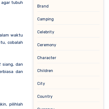
 agar tubuh
Brand
Camping
Celebrity
dalam waktu
tu, cobalah
Ceremony
Character
 siang, dan
Children
rbiasa dan
City
Country
n, pilihlah