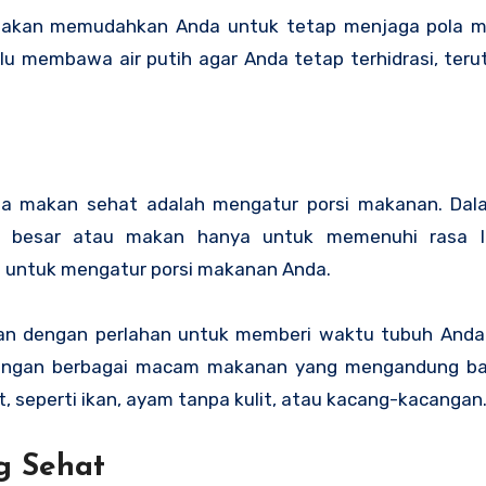
 akan memudahkan Anda untuk tetap menjaga pola 
alu membawa air putih agar Anda tetap terhidrasi, ter
la makan sehat adalah mengatur porsi makanan. Da
si besar atau makan hanya untuk memenuhi rasa l
g untuk mengatur porsi makanan Anda.
akan dengan perlahan untuk memberi waktu tubuh And
 dengan berbagai macam makanan yang mengandung ba
t, seperti ikan, ayam tanpa kulit, atau kacang-kacangan
g Sehat