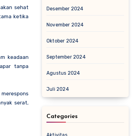
makan sehat
Desember 2024
utama ketika
November 2024
Oktober 2024
lam keadaan
September 2024
apar tanpa
Agustus 2024
Juli 2024
a merespons
nyak serat,
.
Categories
Aktivitas