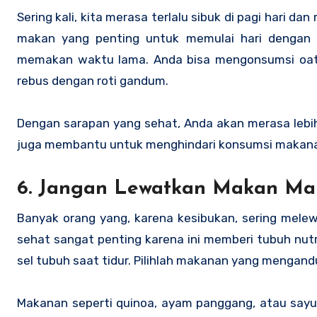
Sering kali, kita merasa terlalu sibuk di pagi hari 
makan yang penting untuk memulai hari dengan e
memakan waktu lama. Anda bisa mengonsumsi oatme
rebus dengan roti gandum.
Dengan sarapan yang sehat, Anda akan merasa lebih
juga membantu untuk menghindari konsumsi makanan 
6.
Jangan Lewatkan Makan Ma
Banyak orang yang, karena kesibukan, sering mel
sehat sangat penting karena ini memberi tubuh nutr
sel tubuh saat tidur. Pilihlah makanan yang mengand
Makanan seperti quinoa, ayam panggang, atau sayu