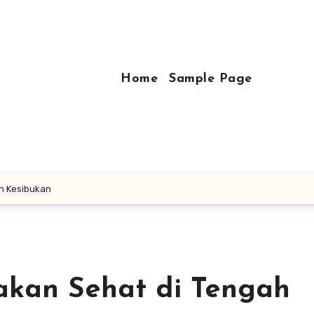
Home
Sample Page
h Kesibukan
akan Sehat di Tengah