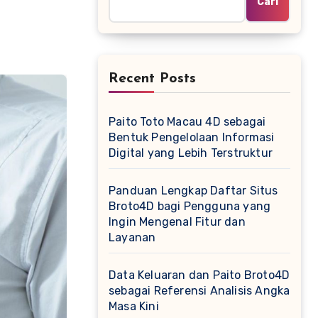
Cari
Recent Posts
Paito Toto Macau 4D sebagai
Bentuk Pengelolaan Informasi
Digital yang Lebih Terstruktur
Panduan Lengkap Daftar Situs
Broto4D bagi Pengguna yang
Ingin Mengenal Fitur dan
Layanan
Data Keluaran dan Paito Broto4D
sebagai Referensi Analisis Angka
Masa Kini