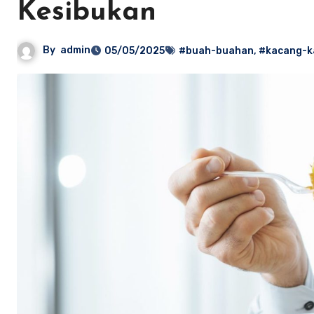
Kesibukan
By
admin
05/05/2025
#buah-buahan
,
#kacang-k