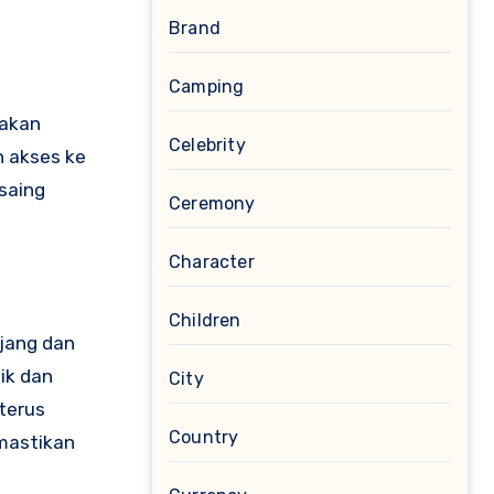
Brand
Camping
jakan
Celebrity
n akses ke
saing
Ceremony
Character
Children
jang dan
ik dan
City
 terus
Country
mastikan