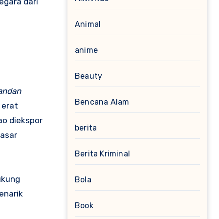
egara dari
Animal
anime
Beauty
andan
Bencana Alam
 erat
ao diekspor
berita
pasar
Berita Kriminal
ukung
Bola
enarik
Book