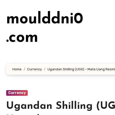
Lewati
ke
moulddni0
konten
.com
Home
Currency
Ugandan Shilling (UGX) – Mata Uang Resm
Currency
Ugandan Shilling (U