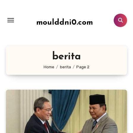
Lewati
ke
konten
moulddni0.com
berita
Home
berita
Page 2